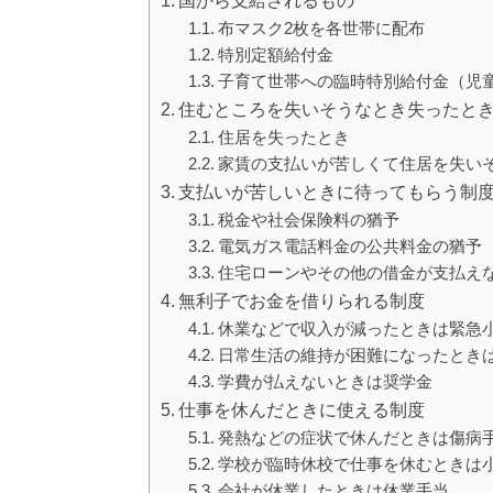
国から支給されるもの
布マスク2枚を各世帯に配布
特別定額給付金
子育て世帯への臨時特別給付金（児
住むところを失いそうなとき失ったと
住居を失ったとき
家賃の支払いが苦しくて住居を失い
支払いが苦しいときに待ってもらう制
税金や社会保険料の猶予
電気ガス電話料金の公共料金の猶予
住宅ローンやその他の借金が支払え
無利子でお金を借りられる制度
休業などで収入が減ったときは緊急
日常生活の維持が困難になったとき
学費が払えないときは奨学金
仕事を休んだときに使える制度
発熱などの症状で休んだときは傷病
学校が臨時休校で仕事を休むときは
会社が休業したときは休業手当