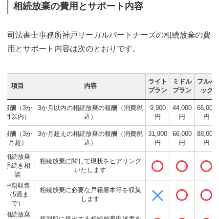
相続放棄の費用とサポート内容
司法書士事務所神戸リーガルパートナーズの相続放棄の費
用とサポート内容は次のとおりです。
ライト
ミドル
フルパ
項目
内容
プラン
プラン
ック
報酬（3か
3か月以内の相続放棄の報酬（消費税
9,900
44,000
66,000
月以内）
込）
円
円
円
報酬（3か
3か月超えの相続放棄の報酬（消費税
31,900
66,000
88,000
月超）
込）
円
円
円
相続放棄
相続放棄に関して現状をヒアリング
手続き相
いたします
談
戸籍収集
相続放棄に必要な戸籍謄本等を収集
（5通ま
します
で）
相続放棄
裁判所に提出する相続放棄申述書を