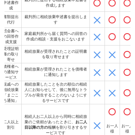
申述書作
作成します
成
書類提出
裁判所に相続放棄申述書を提出しま
代行
す
照会書へ
家庭裁判所から届く質問への回答の
の回答作
作成の相談・支援をおこないます
成支援
受理証明
相続放棄が受理されたことの証明書
書の取り
を取り寄せます
寄せ
債権者へ
相続放棄が受理されたことを債権者
の通知サ
に通知します
ービス
親戚への
相続放棄したことを次の順位の相続
相続放棄
人にお知らせして、後に無用なトラ
「まごこ
ブルが発生することのないようにす
ろ通知」
るサービスです
相続人お二人以上から同時に相続放
二人以上
棄のご依頼があったときに、
お二人
お一人
お一人
割引
目以降の方の
報酬を割り引きするサ
様
様
ービスです